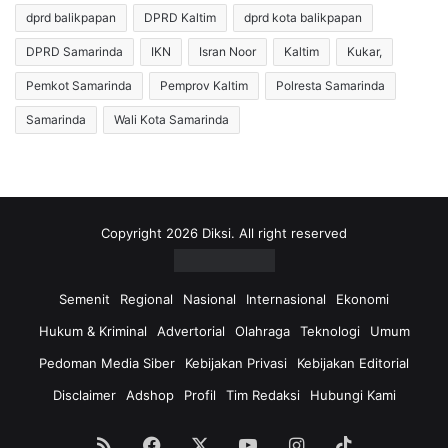
a
dprd balikpapan
DPRD Kaltim
dprd kota balikpapan
a
D
n
DPRD Samarinda
IKN
Isran Noor
Kaltim
Kukar,
P
g
C
W
Pemkot Samarinda
Pemprov Kaltim
Polresta Samarinda
T
N
Samarinda
Wali Kota Samarinda
e
A
r
A
p
s
i
a
l
l
i
K
Copyright 2026 Diksi. All right reserved
h
o
,
r
D
s
Semenit
Regional
Nasional
Internasional
Ekonomi
i
e
Hukum & Kriminal
Advertorial
Olahraga
Teknologi
Umum
s
l
e
L
Pedoman Media Siber
Kebijakan Privasi
Kebijakan Editorial
r
o
Disclaimer
Adshop
Profil
Tim Redaksi
Hubungi Kami
a
m
h
p
k
a
RSS
Facebook
X
YouTube
Instagram
TikTok