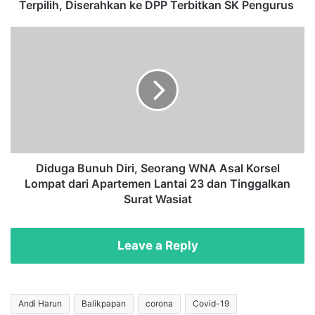
t
Terpilih, Diserahkan ke DPP Terbitkan SK Pengurus
K
a
D
l
i
t
d
i
u
m
g
T
a
e
B
r
u
b
n
i
u
Diduga Bunuh Diri, Seorang WNA Asal Korsel
t
h
Lompat dari Apartemen Lantai 23 dan Tinggalkan
k
D
Surat Wasiat
a
i
n
r
1
i
Leave a Reply
0
,
K
S
e
e
t
o
Andi Harun
Balikpapan
corona
Covid-19
u
r