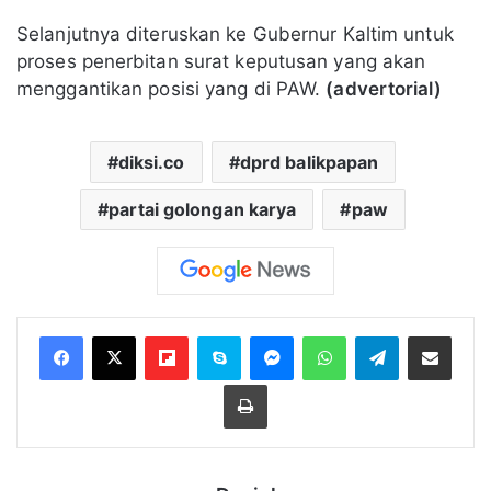
Selanjutnya diteruskan ke Gubernur Kaltim untuk
proses penerbitan surat keputusan yang akan
menggantikan posisi yang di PAW.
(advertorial)
diksi.co
dprd balikpapan
partai golongan karya
paw
Flipboard
Skype
Messenger
WhatsApp
Telegram
Bagikan melalui Email
Cetak