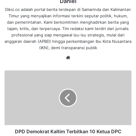
Daniel
Diksi.co adalah portal berita terdepan di Samarinda dan Kalimantan
Timur yang menyajikan informasi terkini seputar politik, hukum,
dan pemerintahan. Kami berkomitmen menghadirkan berita yang
tajam, kritis, dan terpercaya. Tim redaksi kami terdiri dari jurnalis
profesional yang siap mengawal isu-isu strategis, mulai dari
anggaran daerah (APBD) hingga perkembangan Ibu Kota Nusantara
(IKN), demi transparansi publik
We
bsi
te
D
P
D
D
e
m
o
k
r
a
DPD Demokrat Kaltim Terbitkan 10 Ketua DPC