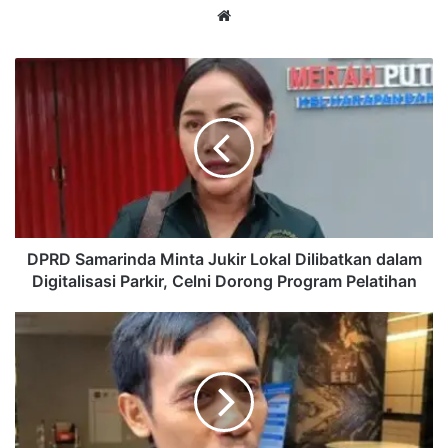
Website
DPRD
Samarinda
Minta
Jukir
Lokal
Dilibatkan
dalam
Digitalisasi
Parkir,
Celni
DPRD Samarinda Minta Jukir Lokal Dilibatkan dalam
Dorong
Digitalisasi Parkir, Celni Dorong Program Pelatihan
Program
Pelatihan
JPPI
Kritik
Instruksi
Bahasa
Prancis,
Minta
Pemerintah