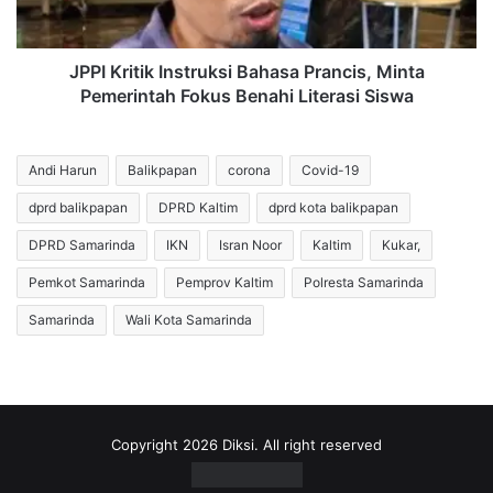
Fokus
Benahi
Literasi
JPPI Kritik Instruksi Bahasa Prancis, Minta
Siswa
Pemerintah Fokus Benahi Literasi Siswa
Andi Harun
Balikpapan
corona
Covid-19
dprd balikpapan
DPRD Kaltim
dprd kota balikpapan
DPRD Samarinda
IKN
Isran Noor
Kaltim
Kukar,
Pemkot Samarinda
Pemprov Kaltim
Polresta Samarinda
Samarinda
Wali Kota Samarinda
Copyright 2026 Diksi. All right reserved