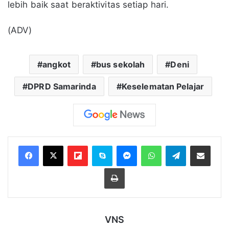
lebih baik saat beraktivitas setiap hari.
(ADV)
angkot
bus sekolah
Deni
DPRD Samarinda
Keselematan Pelajar
Flipboard
Skype
Messenger
WhatsApp
Telegram
Bagikan melalui Email
Cetak
VNS