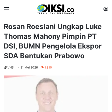
Menu
M
Rosan Roeslani Ungkap Luke
Thomas Mahony Pimpin PT
DSI, BUMN Pengelola Ekspor
SDA Bentukan Prabowo
VNS
21 Mei 2026
1,310