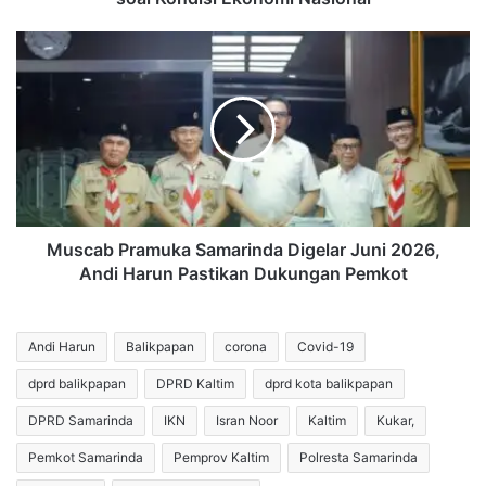
Muscab
Pramuka
Samarinda
Digelar
Juni
2026,
Andi
Harun
Pastikan
Dukungan
Muscab Pramuka Samarinda Digelar Juni 2026,
Pemkot
Andi Harun Pastikan Dukungan Pemkot
Andi Harun
Balikpapan
corona
Covid-19
dprd balikpapan
DPRD Kaltim
dprd kota balikpapan
DPRD Samarinda
IKN
Isran Noor
Kaltim
Kukar,
Pemkot Samarinda
Pemprov Kaltim
Polresta Samarinda