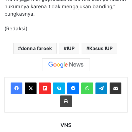
hukumnya karena tidak mengajukan banding,”
pungkasnya.
(Redaksi)
donna faroek
IUP
Kasus IUP
Flipboard
Skype
Messenger
WhatsApp
Telegram
Bagikan melalui Email
Cetak
VNS