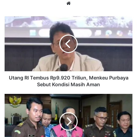
Website
Utang
RI
Tembus
Rp9.920
Triliun,
Menkeu
Purbaya
Sebut
Kondisi
Masih
Utang RI Tembus Rp9.920 Triliun, Menkeu Purbaya
Aman
Sebut Kondisi Masih Aman
Nadiem
Makarim
Resmi
Jadi
Tahanan
Rumah,
Kejagung