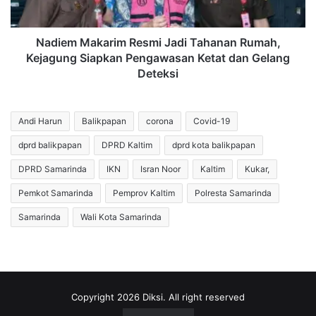
Siapkan
Pengawasan
Ketat
Nadiem Makarim Resmi Jadi Tahanan Rumah,
dan
Kejagung Siapkan Pengawasan Ketat dan Gelang
Gelang
Deteksi
Deteksi
Andi Harun
Balikpapan
corona
Covid-19
dprd balikpapan
DPRD Kaltim
dprd kota balikpapan
DPRD Samarinda
IKN
Isran Noor
Kaltim
Kukar,
Pemkot Samarinda
Pemprov Kaltim
Polresta Samarinda
Samarinda
Wali Kota Samarinda
Copyright 2026 Diksi. All right reserved