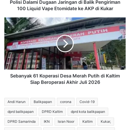
Vape
Polisi Dalami Dugaan Jaringan di Balik Pengiriman
Etomidate
100 Liquid Vape Etomidate ke AKP di Kukar
ke
AKP
Sebanyak
di
61
Kukar
Koperasi
Desa
Merah
Putih
di
Kaltim
Siap
Beroperasi
Sebanyak 61 Koperasi Desa Merah Putih di Kaltim
Akhir
Siap Beroperasi Akhir Juli 2026
Juli
2026
Andi Harun
Balikpapan
corona
Covid-19
dprd balikpapan
DPRD Kaltim
dprd kota balikpapan
DPRD Samarinda
IKN
Isran Noor
Kaltim
Kukar,