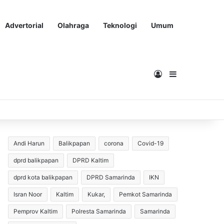
Advertorial
Olahraga
Teknologi
Umum
Masuk
Sidebar
Andi Harun
Balikpapan
corona
Covid-19
dprd balikpapan
DPRD Kaltim
dprd kota balikpapan
DPRD Samarinda
IKN
Isran Noor
Kaltim
Kukar,
Pemkot Samarinda
Pemprov Kaltim
Polresta Samarinda
Samarinda