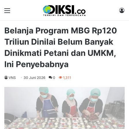
Menu
M
Belanja Program MBG Rp120
Triliun Dinilai Belum Banyak
Dinikmati Petani dan UMKM,
Ini Penyebabnya
VNS
30 Juni 2026
0
1,311