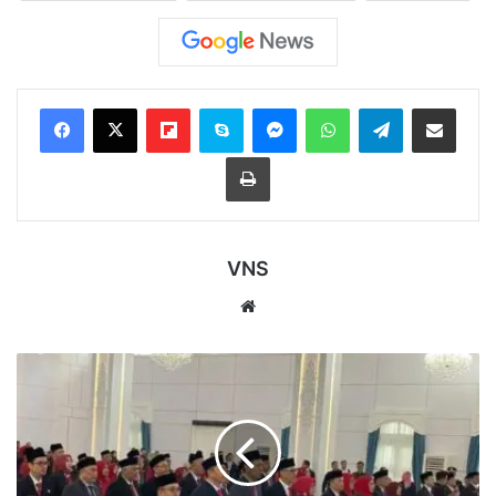
Flipboard
Skype
Messenger
WhatsApp
Telegram
Bagikan melalui Email
Cetak
VNS
Website
Rudy
Mas'ud
Pastikan
Rotasi
Pejabat
Pemprov