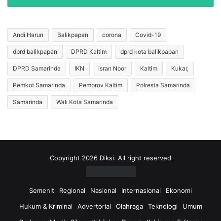
Andi Harun
Balikpapan
corona
Covid-19
dprd balikpapan
DPRD Kaltim
dprd kota balikpapan
DPRD Samarinda
IKN
Isran Noor
Kaltim
Kukar,
Pemkot Samarinda
Pemprov Kaltim
Polresta Samarinda
Samarinda
Wali Kota Samarinda
Copyright 2026 Diksi. All right reserved
Semenit
Regional
Nasional
Internasional
Ekonomi
Hukum & Kriminal
Advertorial
Olahraga
Teknologi
Umum