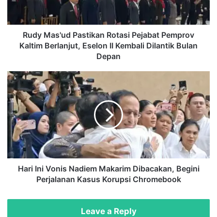
Kaltim
Berlanjut,
Eselon
II
Rudy Mas'ud Pastikan Rotasi Pejabat Pemprov
Kembali
Kaltim Berlanjut, Eselon II Kembali Dilantik Bulan
Dilantik
Depan
Bulan
Depan
Hari
Ini
Vonis
Nadiem
Makarim
Dibacakan,
Begini
Perjalanan
Kasus
Korupsi
Hari Ini Vonis Nadiem Makarim Dibacakan, Begini
Chromebook
Perjalanan Kasus Korupsi Chromebook
Leave a Reply