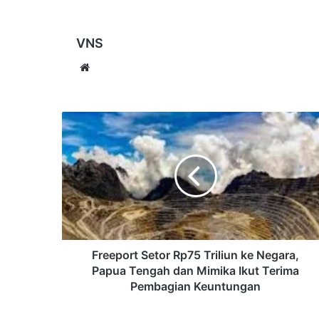
VNS
Website
Freeport
Setor
Rp75
Triliun
ke
Negara,
Papua
Tengah
dan
Mimika
Freeport Setor Rp75 Triliun ke Negara,
Ikut
Papua Tengah dan Mimika Ikut Terima
Terima
Pembagian Keuntungan
Pembagian
Keuntungan