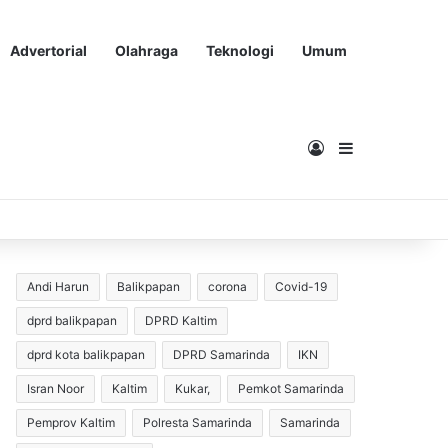
Advertorial
Olahraga
Teknologi
Umum
Masuk
Sidebar
Andi Harun
Balikpapan
corona
Covid-19
dprd balikpapan
DPRD Kaltim
dprd kota balikpapan
DPRD Samarinda
IKN
Isran Noor
Kaltim
Kukar,
Pemkot Samarinda
Pemprov Kaltim
Polresta Samarinda
Samarinda