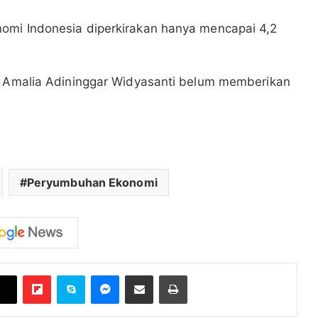
omi Indonesia diperkirakan hanya mencapai 4,2
ik Amalia Adininggar Widyasanti belum memberikan
Peryumbuhan Ekonomi
Flipboard
Skype
Messenger
Bagikan melalui Email
Cetak