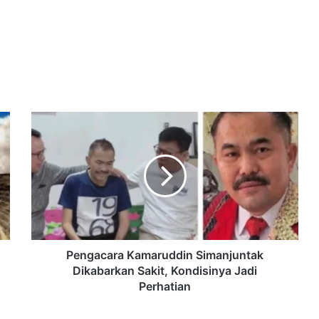
Pengacara
Kamaruddin
Simanjuntak
Dikabarkan
Sakit,
Kondisinya
Jadi
Perhatian
Pengacara Kamaruddin Simanjuntak
Dikabarkan Sakit, Kondisinya Jadi
Perhatian