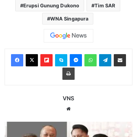
Erupsi Gunung Dukono
Tim SAR
WNA Singapura
Flipboard
Skype
Messenger
WhatsApp
Telegram
Bagikan melalui Email
Cetak
VNS
Website
HUT
ke-