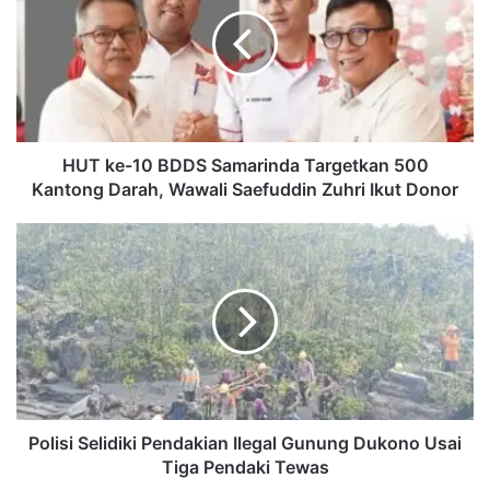
10
BDDS
Samarinda
Targetkan
500
Kantong
Darah,
Wawali
HUT ke-10 BDDS Samarinda Targetkan 500
Saefuddin
Kantong Darah, Wawali Saefuddin Zuhri Ikut Donor
Zuhri
Ikut
Polisi
Donor
Selidiki
Pendakian
Ilegal
Gunung
Dukono
Usai
Tiga
Pendaki
Tewas
Polisi Selidiki Pendakian Ilegal Gunung Dukono Usai
Tiga Pendaki Tewas