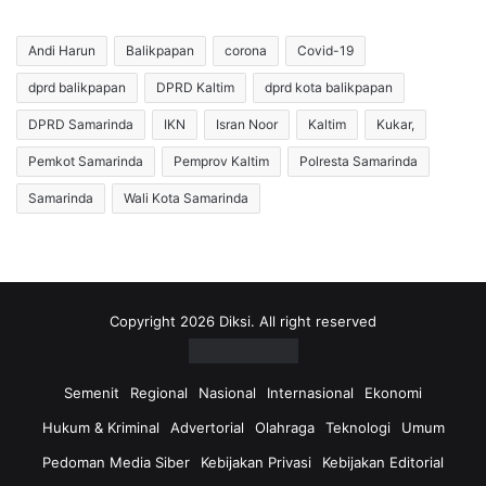
Andi Harun
Balikpapan
corona
Covid-19
dprd balikpapan
DPRD Kaltim
dprd kota balikpapan
DPRD Samarinda
IKN
Isran Noor
Kaltim
Kukar,
Pemkot Samarinda
Pemprov Kaltim
Polresta Samarinda
Samarinda
Wali Kota Samarinda
Copyright 2026 Diksi. All right reserved
Semenit
Regional
Nasional
Internasional
Ekonomi
Hukum & Kriminal
Advertorial
Olahraga
Teknologi
Umum
Pedoman Media Siber
Kebijakan Privasi
Kebijakan Editorial