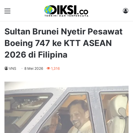
Menu
M
Sultan Brunei Nyetir Pesawat
Boeing 747 ke KTT ASEAN
2026 di Filipina
VNS
8 Mei 2026
1,316