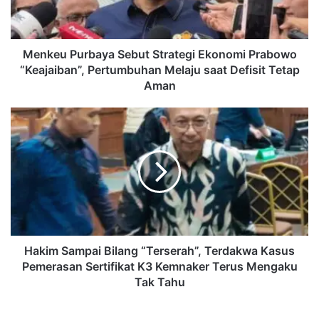
“Keajaiban”,
Pertumbuhan
Melaju
saat
Menkeu Purbaya Sebut Strategi Ekonomi Prabowo
Defisit
“Keajaiban”, Pertumbuhan Melaju saat Defisit Tetap
Tetap
Aman
Aman
Hakim
Sampai
Bilang
“Terserah”,
Terdakwa
Kasus
Pemerasan
Sertifikat
K3
Kemnaker
Hakim Sampai Bilang “Terserah”, Terdakwa Kasus
Terus
Pemerasan Sertifikat K3 Kemnaker Terus Mengaku
Mengaku
Tak Tahu
Tak
Tahu