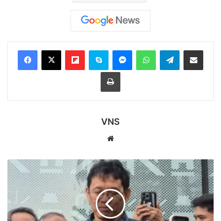
Flipboard
Skype
Messenger
WhatsApp
Telegram
Bagikan melalui Email
Cetak
VNS
Website
Menkeu
Purbaya
Sebut
Strategi
Ekonomi
Prabowo