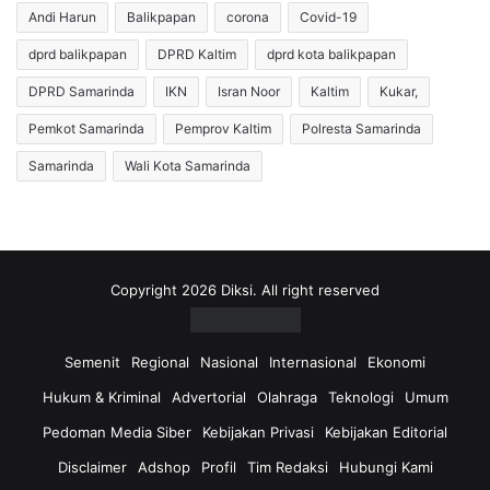
Andi Harun
Balikpapan
corona
Covid-19
dprd balikpapan
DPRD Kaltim
dprd kota balikpapan
DPRD Samarinda
IKN
Isran Noor
Kaltim
Kukar,
Pemkot Samarinda
Pemprov Kaltim
Polresta Samarinda
Samarinda
Wali Kota Samarinda
Copyright 2026 Diksi. All right reserved
Semenit
Regional
Nasional
Internasional
Ekonomi
Hukum & Kriminal
Advertorial
Olahraga
Teknologi
Umum
Pedoman Media Siber
Kebijakan Privasi
Kebijakan Editorial
Disclaimer
Adshop
Profil
Tim Redaksi
Hubungi Kami