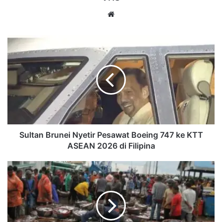
Website
Sultan
Brunei
Nyetir
Pesawat
Boeing
747
ke
KTT
ASEAN
2026
Sultan Brunei Nyetir Pesawat Boeing 747 ke KTT
di
ASEAN 2026 di Filipina
Filipina
DKP
Kaltim
Dorong
Hilirisasi
Perikanan
untuk