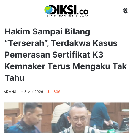
Menu
M
Hakim Sampai Bilang
“Terserah”, Terdakwa Kasus
Pemerasan Sertifikat K3
Kemnaker Terus Mengaku Tak
Tahu
VNS
8 Mei 2026
1,336