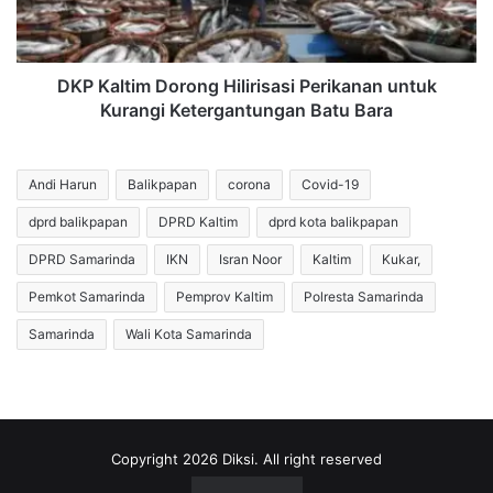
Kurangi
Ketergantungan
Batu
Bara
DKP Kaltim Dorong Hilirisasi Perikanan untuk
Kurangi Ketergantungan Batu Bara
Andi Harun
Balikpapan
corona
Covid-19
dprd balikpapan
DPRD Kaltim
dprd kota balikpapan
DPRD Samarinda
IKN
Isran Noor
Kaltim
Kukar,
Pemkot Samarinda
Pemprov Kaltim
Polresta Samarinda
Samarinda
Wali Kota Samarinda
Copyright 2026 Diksi. All right reserved