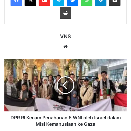
Cetak
VNS
Website
DPR
RI
Kecam
Penahanan
5
WNI
oleh
Israel
dalam
Misi
DPR RI Kecam Penahanan 5 WNI oleh Israel dalam
Kemanusiaan
Misi Kemanusiaan ke Gaza
ke