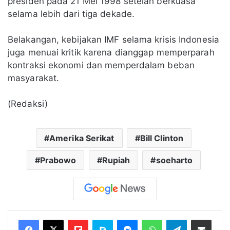
presiden pada 21 Mei 1998 setelah berkuasa
selama lebih dari tiga dekade.
Belakangan, kebijakan IMF selama krisis Indonesia
juga menuai kritik karena dianggap memperparah
kontraksi ekonomi dan memperdalam beban
masyarakat.
(Redaksi)
Amerika Serikat
Bill Clinton
Prabowo
Rupiah
soeharto
Flipboard
Skype
Messenger
WhatsApp
Telegram
Bagikan melalui Email