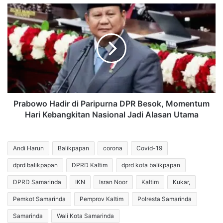
Gaza
Prabowo
Hadir
di
Paripurna
DPR
Besok,
Momentum
Hari
Kebangkitan
Nasional
Prabowo Hadir di Paripurna DPR Besok, Momentum
Jadi
Hari Kebangkitan Nasional Jadi Alasan Utama
Alasan
Utama
Andi Harun
Balikpapan
corona
Covid-19
dprd balikpapan
DPRD Kaltim
dprd kota balikpapan
DPRD Samarinda
IKN
Isran Noor
Kaltim
Kukar,
Pemkot Samarinda
Pemprov Kaltim
Polresta Samarinda
Samarinda
Wali Kota Samarinda