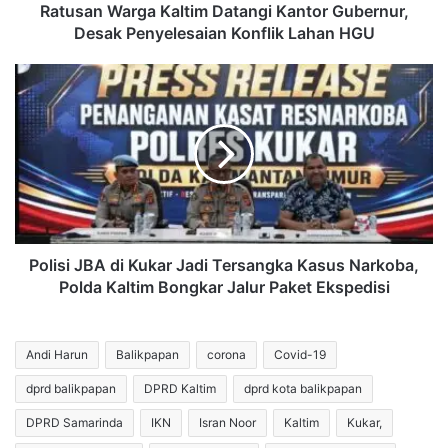
Lahan
Ratusan Warga Kaltim Datangi Kantor Gubernur,
HGU
Desak Penyelesaian Konflik Lahan HGU
Polisi
JBA
di
Kukar
Jadi
Tersangka
Kasus
Narkoba,
Polda
Kaltim
Polisi JBA di Kukar Jadi Tersangka Kasus Narkoba,
Bongkar
Polda Kaltim Bongkar Jalur Paket Ekspedisi
Jalur
Paket
Ekspedisi
Andi Harun
Balikpapan
corona
Covid-19
dprd balikpapan
DPRD Kaltim
dprd kota balikpapan
DPRD Samarinda
IKN
Isran Noor
Kaltim
Kukar,