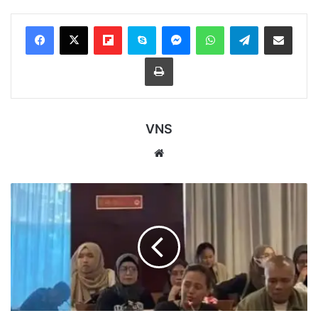
Flipboard
Skype
Messenger
WhatsApp
Telegram
Bagikan melalui Email
Cetak
VNS
Website
Ratusan
Warga
Kaltim
Datangi
Kantor
Gubernur,
Desak
Penyelesaian
Konflik