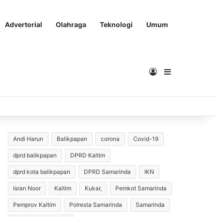
Advertorial
Olahraga
Teknologi
Umum
Masuk
Sidebar
Andi Harun
Balikpapan
corona
Covid-19
dprd balikpapan
DPRD Kaltim
dprd kota balikpapan
DPRD Samarinda
IKN
Isran Noor
Kaltim
Kukar,
Pemkot Samarinda
Pemprov Kaltim
Polresta Samarinda
Samarinda