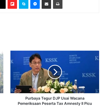
Purbaya
Tegur
DJP
Usai
Wacana
Pemeriksaan
Peserta
Tax
Amnesty
II
Purbaya Tegur DJP Usai Wacana
Picu
Pemeriksaan Peserta Tax Amnesty II Picu