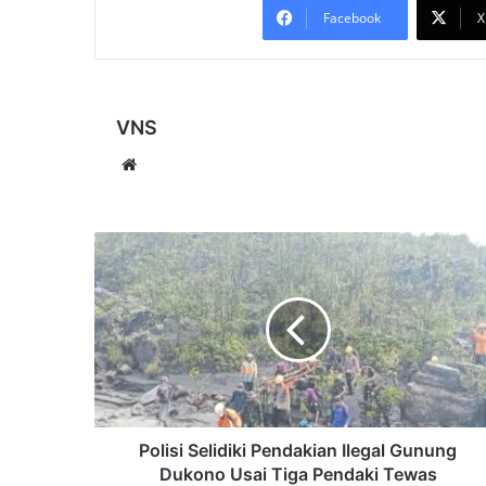
Facebook
X
VNS
Website
Polisi
Selidiki
Pendakian
Ilegal
Gunung
Dukono
Usai
Tiga
Pendaki
Tewas
Polisi Selidiki Pendakian Ilegal Gunung
Dukono Usai Tiga Pendaki Tewas