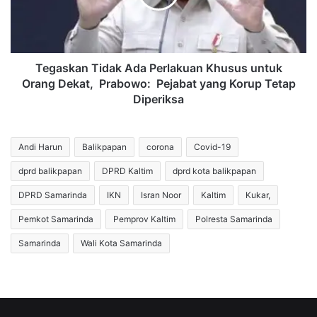
untuk
Orang
Dekat,
Prabowo:
Pejabat
Tegaskan Tidak Ada Perlakuan Khusus untuk
yang
Orang Dekat, Prabowo: Pejabat yang Korup Tetap
Korup
Diperiksa
Tetap
Diperiksa
Andi Harun
Balikpapan
corona
Covid-19
dprd balikpapan
DPRD Kaltim
dprd kota balikpapan
DPRD Samarinda
IKN
Isran Noor
Kaltim
Kukar,
Pemkot Samarinda
Pemprov Kaltim
Polresta Samarinda
Samarinda
Wali Kota Samarinda