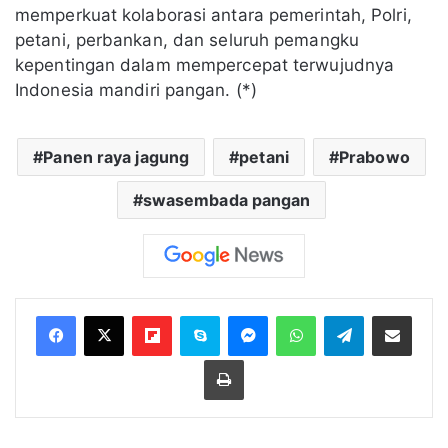
memperkuat kolaborasi antara pemerintah, Polri,
petani, perbankan, dan seluruh pemangku
kepentingan dalam mempercepat terwujudnya
Indonesia mandiri pangan. (*)
Panen raya jagung
petani
Prabowo
swasembada pangan
Flipboard
Skype
Messenger
WhatsApp
Telegram
Bagikan melalui Email
Cetak