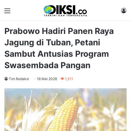
Menu
M
Prabowo Hadiri Panen Raya
Jagung di Tuban, Petani
Sambut Antusias Program
Swasembada Pangan
Tim Redaksi
16 Mei 2026
1,311