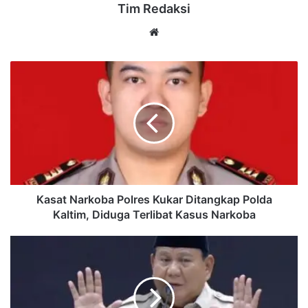
Tim Redaksi
Website
Kasat
Narkoba
Polres
Kukar
Ditangkap
Polda
Kaltim,
Diduga
Terlibat
Kasus
Kasat Narkoba Polres Kukar Ditangkap Polda
Narkoba
Kaltim, Diduga Terlibat Kasus Narkoba
Tegaskan
Tidak
Ada
Perlakuan
Khusus