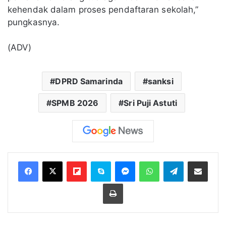
kehendak dalam proses pendaftaran sekolah,”
pungkasnya.
(ADV)
DPRD Samarinda
sanksi
SPMB 2026
Sri Puji Astuti
Flipboard
Skype
Messenger
WhatsApp
Telegram
Bagikan melalui Email
Cetak