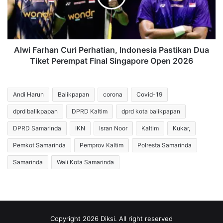
Pastikan
Dua
Tiket
Perempat
Final
Alwi Farhan Curi Perhatian, Indonesia Pastikan Dua
Singapore
Tiket Perempat Final Singapore Open 2026
Open
2026
Andi Harun
Balikpapan
corona
Covid-19
dprd balikpapan
DPRD Kaltim
dprd kota balikpapan
DPRD Samarinda
IKN
Isran Noor
Kaltim
Kukar,
Pemkot Samarinda
Pemprov Kaltim
Polresta Samarinda
Samarinda
Wali Kota Samarinda
Copyright 2026 Diksi. All right reserved