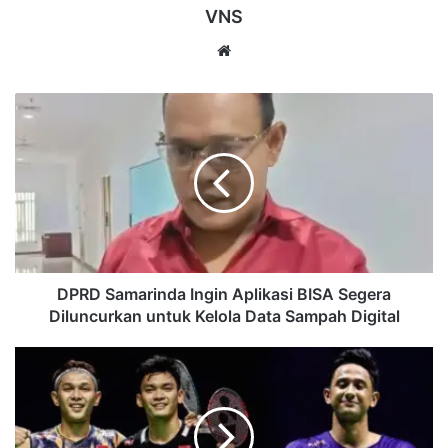
VNS
Website
DPRD
Samarinda
Ingin
Aplikasi
BISA
Segera
Diluncurkan
untuk
Kelola
Data
DPRD Samarinda Ingin Aplikasi BISA Segera
Sampah
Diluncurkan untuk Kelola Data Sampah Digital
Digital
Alwi
Farhan
Curi
Perhatian,
Indonesia