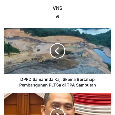
VNS
Website
DPRD
Samarinda
Kaji
Skema
Bertahap
Pembangunan
PLTSa
di
TPA
Sambutan
DPRD Samarinda Kaji Skema Bertahap
Pembangunan PLTSa di TPA Sambutan
Abdul
Rohim
Ungkap
Kendala