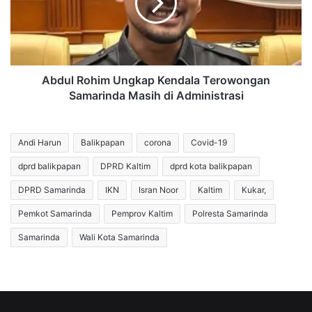
Terowongan
Samarinda
Masih
di
Administrasi
Abdul Rohim Ungkap Kendala Terowongan
Samarinda Masih di Administrasi
Andi Harun
Balikpapan
corona
Covid-19
dprd balikpapan
DPRD Kaltim
dprd kota balikpapan
DPRD Samarinda
IKN
Isran Noor
Kaltim
Kukar,
Pemkot Samarinda
Pemprov Kaltim
Polresta Samarinda
Samarinda
Wali Kota Samarinda