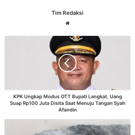
Tim Redaksi
Website
KPK
Ungkap
Modus
OTT
Bupati
Langkat,
Uang
Suap
Rp100
Juta
KPK Ungkap Modus OTT Bupati Langkat, Uang
Disita
Suap Rp100 Juta Disita Saat Menuju Tangan Syah
Saat
Afandin
Menuju
Tangan
Ratusan
Syah
Warga
Afandin
Mengungsi,