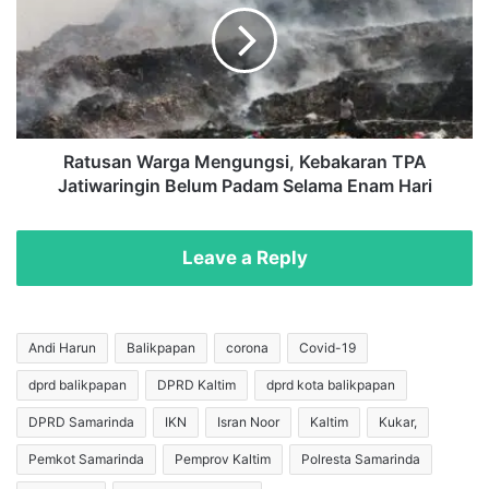
Kebakaran
TPA
Jatiwaringin
Belum
Padam
Selama
Enam
Ratusan Warga Mengungsi, Kebakaran TPA
Hari
Jatiwaringin Belum Padam Selama Enam Hari
Leave a Reply
Andi Harun
Balikpapan
corona
Covid-19
dprd balikpapan
DPRD Kaltim
dprd kota balikpapan
DPRD Samarinda
IKN
Isran Noor
Kaltim
Kukar,
Pemkot Samarinda
Pemprov Kaltim
Polresta Samarinda