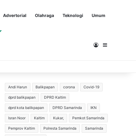
Advertorial
Olahraga
Teknologi
Umum
Masuk
Sidebar
Andi Harun
Balikpapan
corona
Covid-19
dprd balikpapan
DPRD Kaltim
dprd kota balikpapan
DPRD Samarinda
IKN
Isran Noor
Kaltim
Kukar,
Pemkot Samarinda
Pemprov Kaltim
Polresta Samarinda
Samarinda