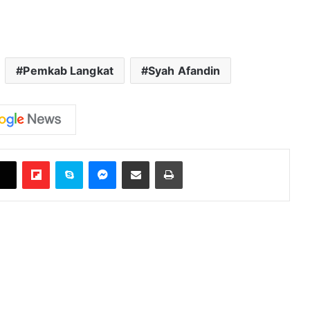
Pemkab Langkat
Syah Afandin
Flipboard
Skype
Messenger
Bagikan melalui Email
Cetak