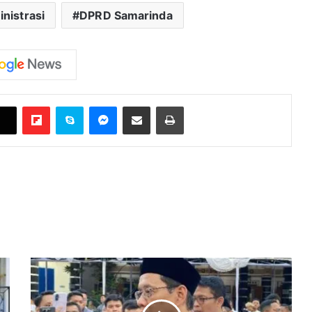
nistrasi
DPRD Samarinda
Flipboard
Skype
Messenger
Bagikan melalui Email
Cetak
Menkeu
Belum
Pastikan
Anggaran