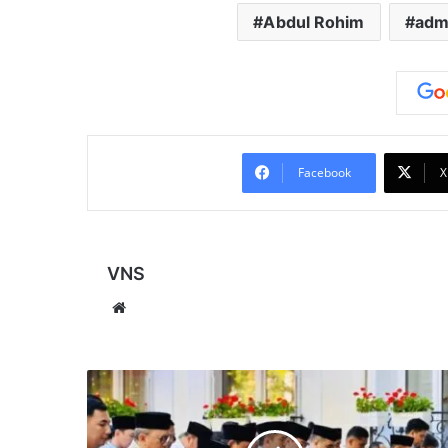
Abdul Rohim
admi
Facebook
X
VNS
Website
Prabowo
Salat
Iduladha
di