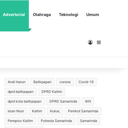
Advertorial
Olahraga
Teknologi
Umum
Masuk
Sidebar
Andi Harun
Balikpapan
corona
Covid-19
dprd balikpapan
DPRD Kaltim
dprd kota balikpapan
DPRD Samarinda
IKN
Isran Noor
Kaltim
Kukar,
Pemkot Samarinda
Pemprov Kaltim
Polresta Samarinda
Samarinda