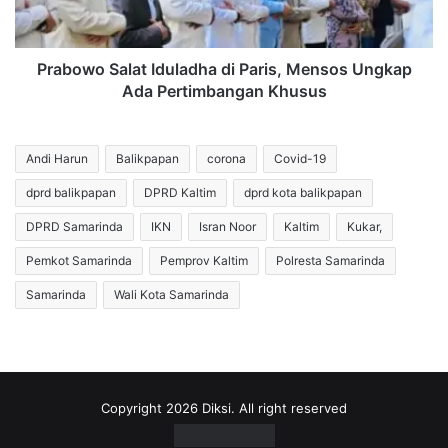
Ungkap
Ada
Pertimbangan
Khusus
Prabowo Salat Iduladha di Paris, Mensos Ungkap
Ada Pertimbangan Khusus
Andi Harun
Balikpapan
corona
Covid-19
dprd balikpapan
DPRD Kaltim
dprd kota balikpapan
DPRD Samarinda
IKN
Isran Noor
Kaltim
Kukar,
Pemkot Samarinda
Pemprov Kaltim
Polresta Samarinda
Samarinda
Wali Kota Samarinda
Copyright 2026 Diksi. All right reserved