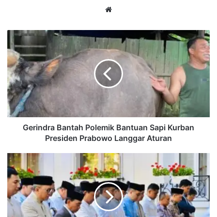
Website
Gerindra
Bantah
Polemik
Bantuan
Sapi
Kurban
Presiden
Prabowo
Langgar
Aturan
Gerindra Bantah Polemik Bantuan Sapi Kurban
Presiden Prabowo Langgar Aturan
Prabowo
Salat
Iduladha
di
Paris,
Mensos