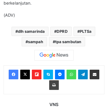
berkelanjutan.
(ADV)
dlh samarinda
DPRD
PLTSa
sampah
tpa sambutan
Flipboard
Skype
Messenger
WhatsApp
Telegram
Bagikan melalui Email
Cetak
VNS