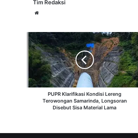
Tim Redaksi
Website
PUPR
Klarifikasi
Kondisi
Lereng
Terowongan
Samarinda,
Longsoran
Disebut
Sisa
Material
PUPR Klarifikasi Kondisi Lereng
Lama
Terowongan Samarinda, Longsoran
Disebut Sisa Material Lama