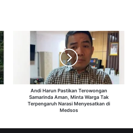
Andi
Harun
Pastikan
Terowongan
Samarinda
Aman,
Minta
Warga
Tak
Terpengaruh
Andi Harun Pastikan Terowongan
Narasi
Samarinda Aman, Minta Warga Tak
Menyesatkan
Terpengaruh Narasi Menyesatkan di
di
Medsos
Medsos