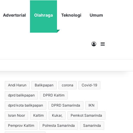
Advertorial
Olahraga
Teknologi
Umum
Masuk
Sidebar
Andi Harun
Balikpapan
corona
Covid-19
dprd balikpapan
DPRD Kaltim
dprd kota balikpapan
DPRD Samarinda
IKN
Isran Noor
Kaltim
Kukar,
Pemkot Samarinda
Pemprov Kaltim
Polresta Samarinda
Samarinda