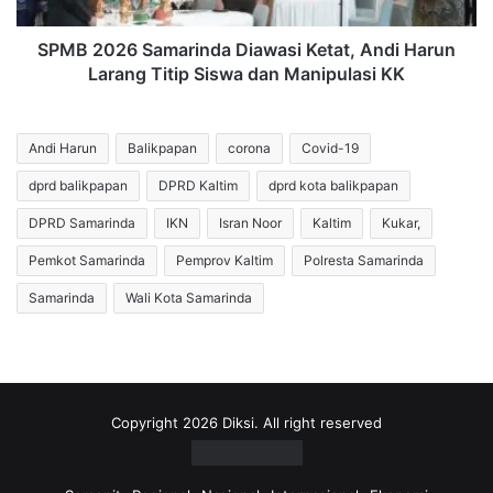
Titip
Siswa
SPMB 2026 Samarinda Diawasi Ketat, Andi Harun
dan
Larang Titip Siswa dan Manipulasi KK
Manipulasi
KK
Andi Harun
Balikpapan
corona
Covid-19
dprd balikpapan
DPRD Kaltim
dprd kota balikpapan
DPRD Samarinda
IKN
Isran Noor
Kaltim
Kukar,
Pemkot Samarinda
Pemprov Kaltim
Polresta Samarinda
Samarinda
Wali Kota Samarinda
Copyright 2026 Diksi. All right reserved