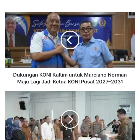
Dukungan
KONI
Kaltim
untuk
Marciano
Norman
Maju
Lagi
Jadi
Ketua
Dukungan KONI Kaltim untuk Marciano Norman
KONI
Maju Lagi Jadi Ketua KONI Pusat 2027–2031
Pusat
2027–
SPMB
2031
2026
Samarinda
Diawasi
Ketat,
Andi
Harun
Larang