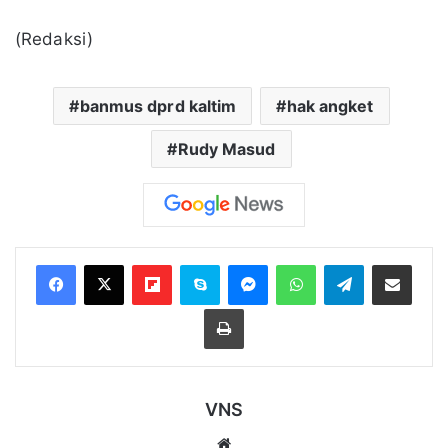
(Redaksi)
banmus dprd kaltim
hak angket
Rudy Masud
Flipboard
Skype
Messenger
WhatsApp
Telegram
Bagikan melalui Email
Cetak
VNS
Website