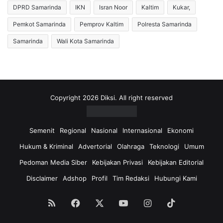
DPRD Samarinda
IKN
Isran Noor
Kaltim
Kukar,
Pemkot Samarinda
Pemprov Kaltim
Polresta Samarinda
Samarinda
Wali Kota Samarinda
Copyright 2026 Diksi. All right reserved
Semenit
Regional
Nasional
Internasional
Ekonomi
Hukum & Kriminal
Advertorial
Olahraga
Teknologi
Umum
Pedoman Media Siber
Kebijakan Privasi
Kebijakan Editorial
Disclaimer
Adshop
Profil
Tim Redaksi
Hubungi Kami
RSS
Facebook
X
YouTube
Instagram
TikTok