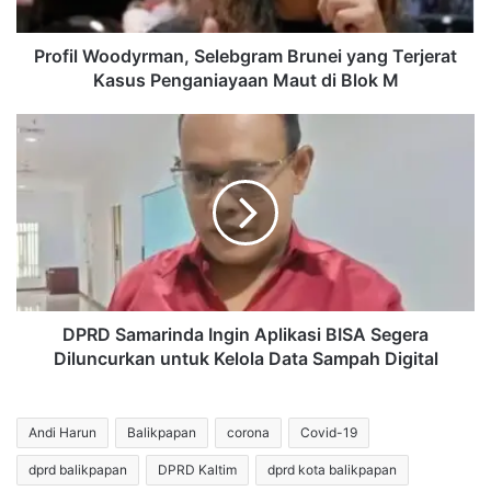
Penganiayaan
Maut
di
Profil Woodyrman, Selebgram Brunei yang Terjerat
Blok
Kasus Penganiayaan Maut di Blok M
M
DPRD
Samarinda
Ingin
Aplikasi
BISA
Segera
Diluncurkan
untuk
Kelola
Data
DPRD Samarinda Ingin Aplikasi BISA Segera
Sampah
Diluncurkan untuk Kelola Data Sampah Digital
Digital
Andi Harun
Balikpapan
corona
Covid-19
dprd balikpapan
DPRD Kaltim
dprd kota balikpapan