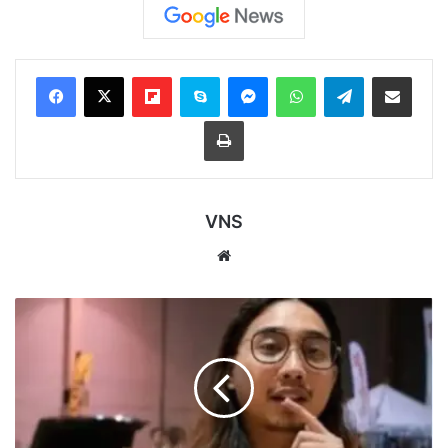
Flipboard
Skype
Messenger
WhatsApp
Telegram
Bagikan melalui Email
Cetak
VNS
Website
Profil
Woodyrman,
Selebgram
Brunei
yang
Terjerat
Kasus