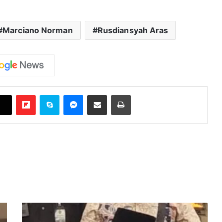
Marciano Norman
Rusdiansyah Aras
Flipboard
Skype
Messenger
Bagikan melalui Email
Cetak
Banmus
DPRD