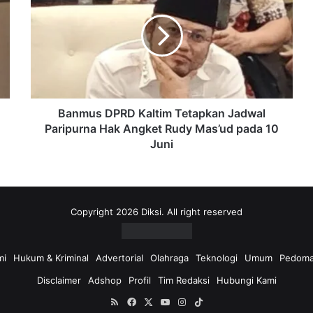
Kaltim
Tetapkan
Jadwal
Paripurna
Hak
Angket
Rudy
Mas’ud
Banmus DPRD Kaltim Tetapkan Jadwal
pada
Paripurna Hak Angket Rudy Mas’ud pada 10
10
Juni
Juni
Copyright 2026 Diksi. All right reserved
mi
Hukum & Kriminal
Advertorial
Olahraga
Teknologi
Umum
Pedoma
Disclaimer
Adshop
Profil
Tim Redaksi
Hubungi Kami
RSS
Facebook
X
YouTube
Instagram
TikTok