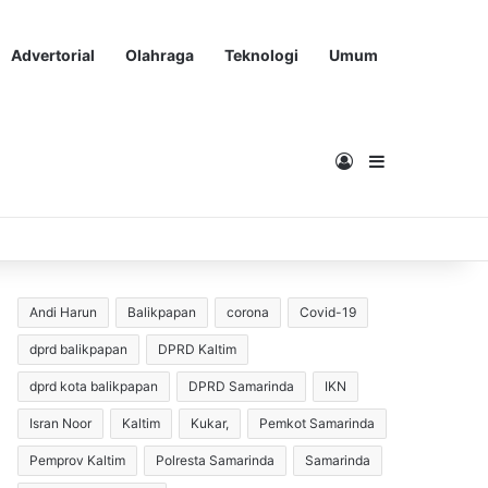
Advertorial
Olahraga
Teknologi
Umum
Masuk
Sidebar
Andi Harun
Balikpapan
corona
Covid-19
dprd balikpapan
DPRD Kaltim
dprd kota balikpapan
DPRD Samarinda
IKN
Isran Noor
Kaltim
Kukar,
Pemkot Samarinda
Pemprov Kaltim
Polresta Samarinda
Samarinda