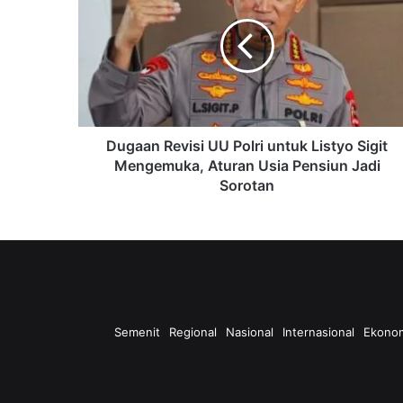
UU
Polri
untuk
Listyo
Sigit
Mengemuka,
Aturan
Usia
Dugaan Revisi UU Polri untuk Listyo Sigit
Pensiun
Mengemuka, Aturan Usia Pensiun Jadi
Jadi
Sorotan
Sorotan
Semenit
Regional
Nasional
Internasional
Ekono