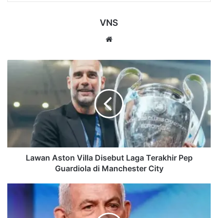
VNS
Website
Lawan
Aston
Villa
Disebut
Laga
Terakhir
Pep
Guardiola
di
Manchester
Lawan Aston Villa Disebut Laga Terakhir Pep
City
Guardiola di Manchester City
Israel
Cemas
AS-