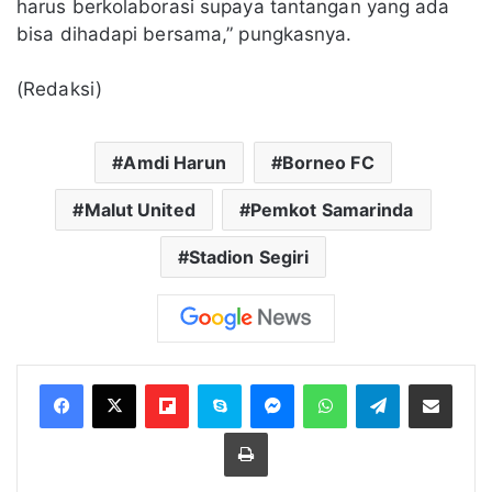
harus berkolaborasi supaya tantangan yang ada
bisa dihadapi bersama,” pungkasnya.
(Redaksi)
Amdi Harun
Borneo FC
Malut United
Pemkot Samarinda
Stadion Segiri
Flipboard
Skype
Messenger
WhatsApp
Telegram
Bagikan melalui Email
Cetak