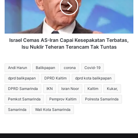
Iran
Capai
Kesepakatan
Terbatas,
Isu
Nuklir
Teheran
Israel Cemas AS-Iran Capai Kesepakatan Terbatas,
Terancam
Isu Nuklir Teheran Terancam Tak Tuntas
Tak
Tuntas
Andi Harun
Balikpapan
corona
Covid-19
dprd balikpapan
DPRD Kaltim
dprd kota balikpapan
DPRD Samarinda
IKN
Isran Noor
Kaltim
Kukar,
Pemkot Samarinda
Pemprov Kaltim
Polresta Samarinda
Samarinda
Wali Kota Samarinda