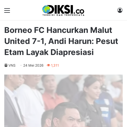
Menu
M
Borneo FC Hancurkan Malut
United 7-1, Andi Harun: Pesut
Etam Layak Diapresiasi
VNS
24 Mei 2026
1,311