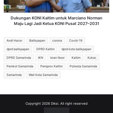
Maju
Lagi
Jadi
Ketua
Dukungan KONI Kaltim untuk Marciano Norman
KONI
Maju Lagi Jadi Ketua KONI Pusat 2027–2031
Pusat
2027–
2031
Andi Harun
Balikpapan
corona
Covid-19
dprd balikpapan
DPRD Kaltim
dprd kota balikpapan
DPRD Samarinda
IKN
Isran Noor
Kaltim
Kukar,
Pemkot Samarinda
Pemprov Kaltim
Polresta Samarinda
Samarinda
Wali Kota Samarinda
Copyright 2026 Diksi. All right reserved