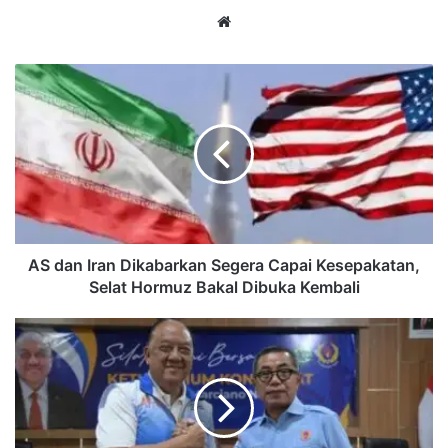
Website
AS
dan
Iran
Dikabarkan
Segera
Capai
Kesepakatan,
Selat
Hormuz
Bakal
AS dan Iran Dikabarkan Segera Capai Kesepakatan,
Dibuka
Selat Hormuz Bakal Dibuka Kembali
Kembali
Dukungan
KONI
Kaltim
untuk
Marciano
Norman