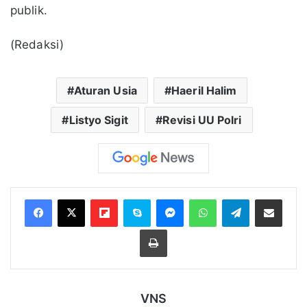
publik.
(Redaksi)
Aturan Usia
Haeril Halim
Listyo Sigit
Revisi UU Polri
Flipboard
Skype
Messenger
WhatsApp
Telegram
Bagikan melalui Email
Cetak
VNS