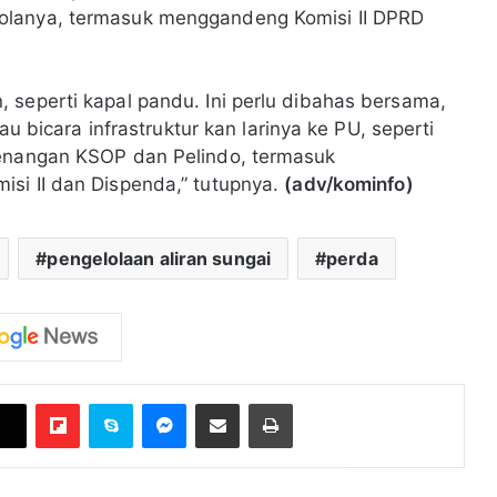
olanya, termasuk menggandeng Komisi II DPRD
 seperti kapal pandu. Ini perlu dibahas bersama,
au bicara infrastruktur kan larinya ke PU, seperti
wenangan KSOP dan Pelindo, termasuk
si II dan Dispenda,” tutupnya.
(adv/kominfo)
pengelolaan aliran sungai
perda
Flipboard
Skype
Messenger
Bagikan melalui Email
Cetak