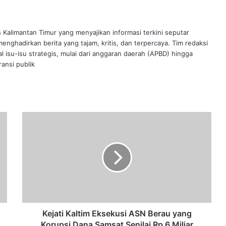
n Kalimantan Timur yang menyajikan informasi terkini seputar
nghadirkan berita yang tajam, kritis, dan terpercaya. Tim redaksi
al isu-isu strategis, mulai dari anggaran daerah (APBD) hingga
ansi publik
Kejati
Kaltim
Eksekusi
ASN
Berau
yang
Korupsi
Dana
Samsat
Senilai
Kejati Kaltim Eksekusi ASN Berau yang
Rp
Korupsi Dana Samsat Senilai Rp 6 Miliar