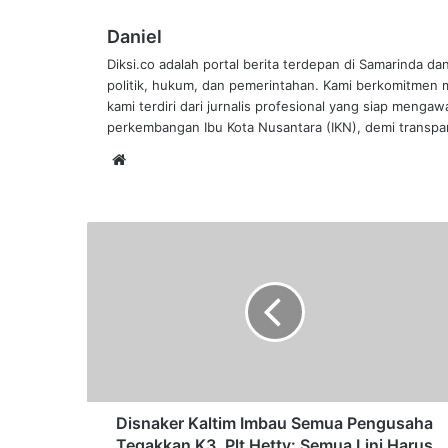
Daniel
Diksi.co adalah portal berita terdepan di Samarinda da
politik, hukum, dan pemerintahan. Kami berkomitmen me
kami terdiri dari jurnalis profesional yang siap mengaw
perkembangan Ibu Kota Nusantara (IKN), demi transpar
Website
Disnaker
Kaltim
Imbau
Semua
Pengusaha
Tegakkan
K3,
Plt
Hetty:
Semua
Disnaker Kaltim Imbau Semua Pengusaha
Lini
Tegakkan K3, Plt Hetty: Semua Lini Harus