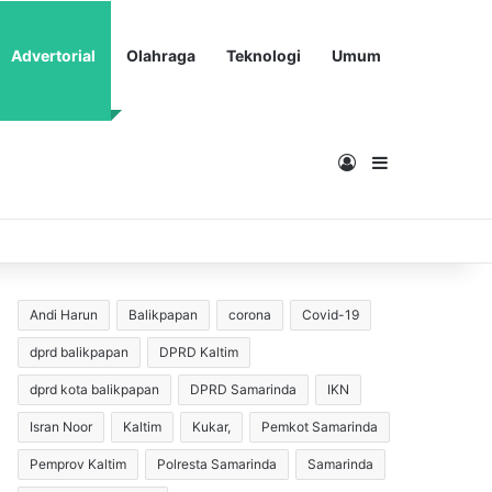
Advertorial
Olahraga
Teknologi
Umum
Masuk
Sidebar
Andi Harun
Balikpapan
corona
Covid-19
dprd balikpapan
DPRD Kaltim
dprd kota balikpapan
DPRD Samarinda
IKN
Isran Noor
Kaltim
Kukar,
Pemkot Samarinda
Pemprov Kaltim
Polresta Samarinda
Samarinda