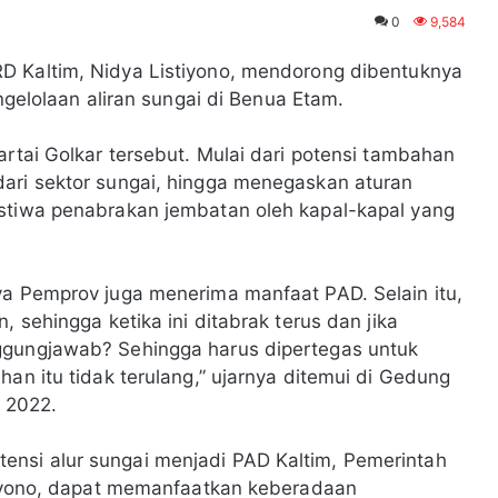
0
9,584
RD Kaltim, Nidya Listiyono, mendorong dibentuknya
engelolaan aliran sungai di Benua Etam.
artai Golkar tersebut. Mulai dari potensi tambahan
dari sektor sungai, hingga menegaskan aturan
istiwa penabrakan jembatan oleh kapal-kapal yang
ya Pemprov juga menerima manfaat PAD. Selain itu,
, sehingga ketika ini ditabrak terus dan jika
ggungjawab? Sehingga harus dipertegas untuk
han itu tidak terulang,” ujarnya ditemui di Gedung
i 2022.
nsi alur sungai menjadi PAD Kaltim, Pemerintah
stiyono, dapat memanfaatkan keberadaan