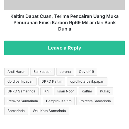
4
a
4
p
H
a
Kaltim Dapat Cuan, Terima Pencairan Uang Muka
,
t
Penurunan Emisi Karbon Rp69 Miliar dari Bank
R
C
Dunia
a
u
h
a
m
n
Leave a Reply
a
,
d
T
M
e
a
r
Andi Harun
Balikpapan
corona
Covid-19
s
i
'
dprd balikpapan
DPRD Kaltim
dprd kota balikpapan
m
u
a
DPRD Samarinda
IKN
Isran Noor
Kaltim
Kukar,
d
P
:
e
Pemkot Samarinda
Pemprov Kaltim
Polresta Samarinda
T
n
Samarinda
Wali Kota Samarinda
i
c
a
a
d
i