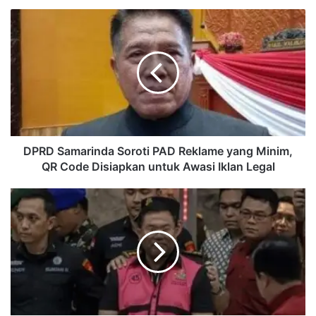
DPRD
Samarinda
Soroti
PAD
Reklame
yang
Minim,
QR
Code
Disiapkan
DPRD Samarinda Soroti PAD Reklame yang Minim,
untuk
QR Code Disiapkan untuk Awasi Iklan Legal
Awasi
Iklan
Sony
Legal
Sonjaya
Ajukan
Justice
Collaborator,
Klaim
Ada
Tokoh
Besar