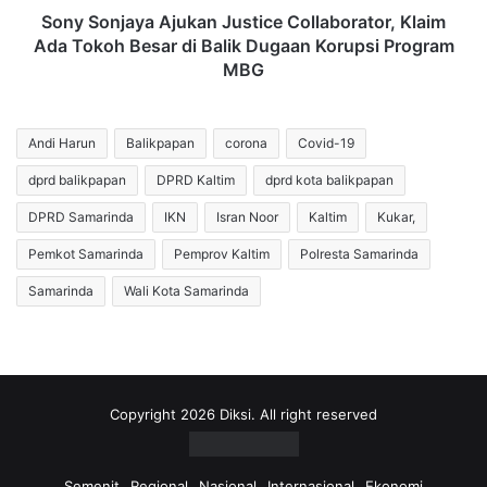
di
Sony Sonjaya Ajukan Justice Collaborator, Klaim
Balik
Ada Tokoh Besar di Balik Dugaan Korupsi Program
Dugaan
MBG
Korupsi
Program
MBG
Andi Harun
Balikpapan
corona
Covid-19
dprd balikpapan
DPRD Kaltim
dprd kota balikpapan
DPRD Samarinda
IKN
Isran Noor
Kaltim
Kukar,
Pemkot Samarinda
Pemprov Kaltim
Polresta Samarinda
Samarinda
Wali Kota Samarinda
Copyright 2026 Diksi. All right reserved
Semenit
Regional
Nasional
Internasional
Ekonomi