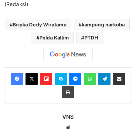
(Redaksi)
Bripka Dedy Wiratama
kampung narkoba
Polda Kaltim
PTDH
Flipboard
Skype
Messenger
WhatsApp
Telegram
Bagikan melalui Email
Cetak
VNS
Website