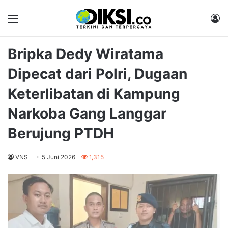
Menu
M
Bripka Dedy Wiratama
Dipecat dari Polri, Dugaan
Keterlibatan di Kampung
Narkoba Gang Langgar
Berujung PTDH
VNS
5 Juni 2026
1,315