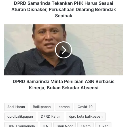
Dilarang
DPRD Samarinda Tekankan PHK Harus Sesuai
Bertindak
Aturan Disnaker, Perusahaan Dilarang Bertindak
Sepihak
Sepihak
DPRD
Samarinda
Minta
Penilaian
ASN
Berbasis
Kinerja,
Bukan
Sekadar
Absensi
DPRD Samarinda Minta Penilaian ASN Berbasis
Kinerja, Bukan Sekadar Absensi
Andi Harun
Balikpapan
corona
Covid-19
dprd balikpapan
DPRD Kaltim
dprd kota balikpapan
DPRD Samarinda
IKN
Isran Noor
Kaltim
Kukar,