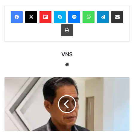
Flipboard
Skype
Messenger
WhatsApp
Telegram
Bagikan melalui Email
Cetak
VNS
Website
DPRD
Samarinda
Tekankan
PHK
Harus
Sesuai
Aturan
Disnaker,
Perusahaan