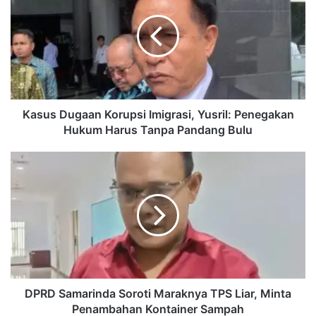
Korupsi
Imigrasi,
Yusril:
Penegakan
Hukum
Harus
Tanpa
Pandang
Kasus Dugaan Korupsi Imigrasi, Yusril: Penegakan
Bulu
Hukum Harus Tanpa Pandang Bulu
DPRD
Samarinda
Soroti
Maraknya
TPS
Liar,
Minta
Penambahan
Kontainer
Sampah
DPRD Samarinda Soroti Maraknya TPS Liar, Minta
Penambahan Kontainer Sampah