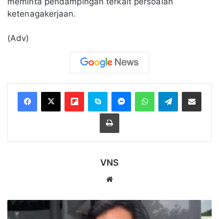
meminta pendampingan terkait persoalan
ketenagakerjaan.
(Adv)
Flipboard
Skype
Messenger
WhatsApp
Telegram
Bagikan melalui Email
Cetak
VNS
Website
Kasus
Dugaan