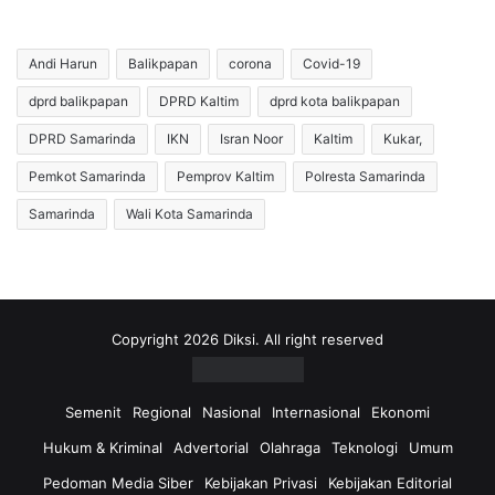
Andi Harun
Balikpapan
corona
Covid-19
dprd balikpapan
DPRD Kaltim
dprd kota balikpapan
DPRD Samarinda
IKN
Isran Noor
Kaltim
Kukar,
Pemkot Samarinda
Pemprov Kaltim
Polresta Samarinda
Samarinda
Wali Kota Samarinda
Copyright 2026 Diksi. All right reserved
Semenit
Regional
Nasional
Internasional
Ekonomi
Hukum & Kriminal
Advertorial
Olahraga
Teknologi
Umum
Pedoman Media Siber
Kebijakan Privasi
Kebijakan Editorial