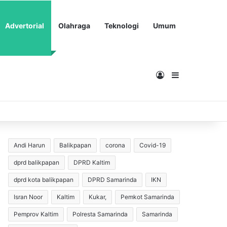
Advertorial
Olahraga
Teknologi
Umum
Masuk
Sidebar
Andi Harun
Balikpapan
corona
Covid-19
dprd balikpapan
DPRD Kaltim
dprd kota balikpapan
DPRD Samarinda
IKN
Isran Noor
Kaltim
Kukar,
Pemkot Samarinda
Pemprov Kaltim
Polresta Samarinda
Samarinda