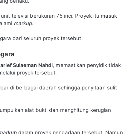
ng berlaku.
it televisi berukuran 75 inci. Proyek itu masuk
galami
markup
.
gara dari seluruh proyek tersebut.
egara
arief Sulaeman Nahdi
, memastikan penyidik tidak
melalui proyek tersebut.
sebar di berbagai daerah sehingga penyitaan sulit
gumpulkan alat bukti dan menghitung kerugian
markup
dalam proyek pengadaan tersebut. Namun,