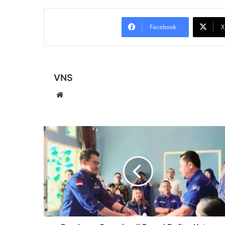
Facebook
X
VNS
Website
Bambang
Soepriyadi
Resmi
Daftar
Ketua
Demokrat
Kaltim,
Kantongi
Dukungan