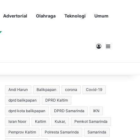
Advertorial
Olahraga
Teknologi
Umum
Masuk
Sidebar
Andi Harun
Balikpapan
corona
Covid-19
dprd balikpapan
DPRD Kaltim
dprd kota balikpapan
DPRD Samarinda
IKN
Isran Noor
Kaltim
Kukar,
Pemkot Samarinda
Pemprov Kaltim
Polresta Samarinda
Samarinda