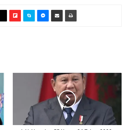
Flipboard
Skype
Messenger
Bagikan melalui Email
Cetak
Ini
Isi
Lengkap
PP
Nomor
24
Tahun
2026,
Prabowo