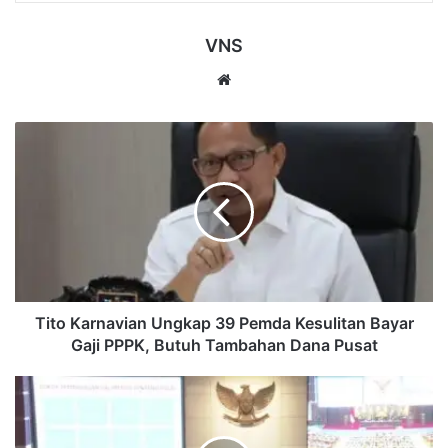
VNS
Website
Tito
Karnavian
Ungkap
39
Pemda
Kesulitan
Bayar
Gaji
PPPK,
Butuh
Tito Karnavian Ungkap 39 Pemda Kesulitan Bayar
Tambahan
Gaji PPPK, Butuh Tambahan Dana Pusat
Dana
Pusat
Revisi
UU
Polri