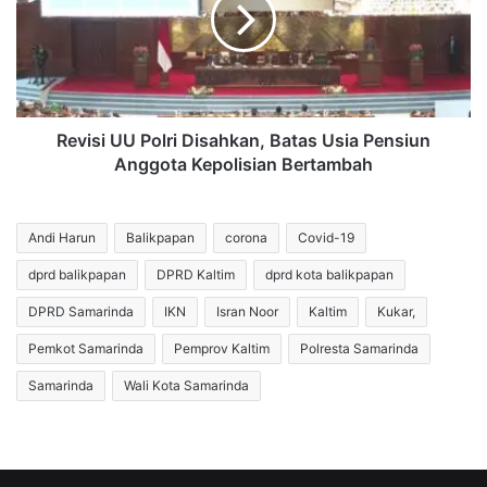
Disahkan,
Batas
Usia
Pensiun
Anggota
Kepolisian
Bertambah
Revisi UU Polri Disahkan, Batas Usia Pensiun
Anggota Kepolisian Bertambah
Andi Harun
Balikpapan
corona
Covid-19
dprd balikpapan
DPRD Kaltim
dprd kota balikpapan
DPRD Samarinda
IKN
Isran Noor
Kaltim
Kukar,
Pemkot Samarinda
Pemprov Kaltim
Polresta Samarinda
Samarinda
Wali Kota Samarinda