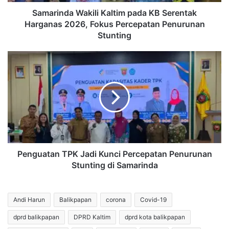
Fokus
Percepatan
Samarinda Wakili Kaltim pada KB Serentak
Penurunan
Harganas 2026, Fokus Percepatan Penurunan
Stunting
Stunting
Penguatan
TPK
Jadi
Kunci
Percepatan
Penurunan
Stunting
di
Samarinda
Penguatan TPK Jadi Kunci Percepatan Penurunan
Stunting di Samarinda
Andi Harun
Balikpapan
corona
Covid-19
dprd balikpapan
DPRD Kaltim
dprd kota balikpapan