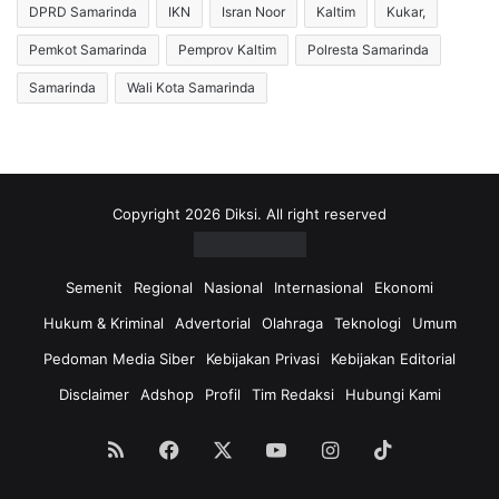
DPRD Samarinda
IKN
Isran Noor
Kaltim
Kukar,
Pemkot Samarinda
Pemprov Kaltim
Polresta Samarinda
Samarinda
Wali Kota Samarinda
Copyright 2026 Diksi. All right reserved
Semenit
Regional
Nasional
Internasional
Ekonomi
Hukum & Kriminal
Advertorial
Olahraga
Teknologi
Umum
Pedoman Media Siber
Kebijakan Privasi
Kebijakan Editorial
Disclaimer
Adshop
Profil
Tim Redaksi
Hubungi Kami
RSS
Facebook
X
YouTube
Instagram
TikTok