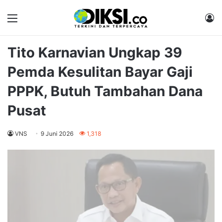
Menu
M
Tito Karnavian Ungkap 39
Pemda Kesulitan Bayar Gaji
PPPK, Butuh Tambahan Dana
Pusat
VNS
9 Juni 2026
1,318