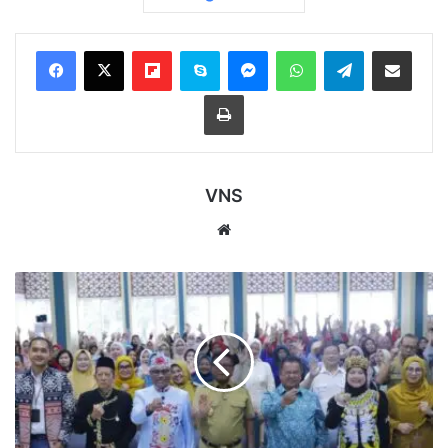
Flipboard
Skype
Messenger
WhatsApp
Telegram
Bagikan melalui Email
Cetak
VNS
Website
Samarinda
Wakili
Kaltim
pada
KB
Serentak
Harganas
2026,