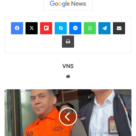
Flipboard
Skype
Messenger
WhatsApp
Telegram
Bagikan melalui Email
Cetak
VNS
Website
KPK
Ungkap
Dugaan
Jatah
Rp100
Juta
per