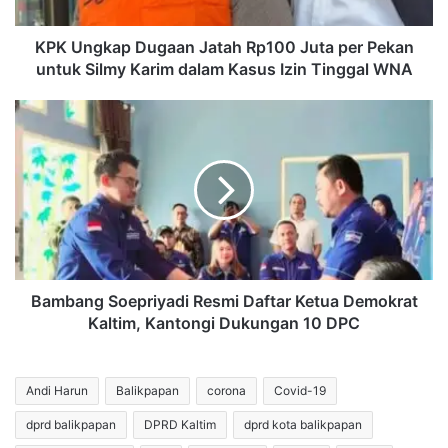
Pekan
untuk
Silmy
KPK Ungkap Dugaan Jatah Rp100 Juta per Pekan
Karim
untuk Silmy Karim dalam Kasus Izin Tinggal WNA
dalam
Kasus
Bambang
Izin
Soepriyadi
Tinggal
Resmi
WNA
Daftar
Ketua
Demokrat
Kaltim,
Kantongi
Dukungan
10
Bambang Soepriyadi Resmi Daftar Ketua Demokrat
DPC
Kaltim, Kantongi Dukungan 10 DPC
Andi Harun
Balikpapan
corona
Covid-19
dprd balikpapan
DPRD Kaltim
dprd kota balikpapan