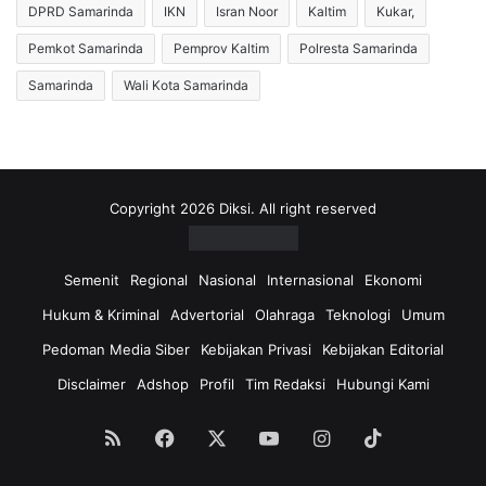
DPRD Samarinda
IKN
Isran Noor
Kaltim
Kukar,
Pemkot Samarinda
Pemprov Kaltim
Polresta Samarinda
Samarinda
Wali Kota Samarinda
Copyright 2026 Diksi. All right reserved
Semenit
Regional
Nasional
Internasional
Ekonomi
Hukum & Kriminal
Advertorial
Olahraga
Teknologi
Umum
Pedoman Media Siber
Kebijakan Privasi
Kebijakan Editorial
Disclaimer
Adshop
Profil
Tim Redaksi
Hubungi Kami
RSS
Facebook
X
YouTube
Instagram
TikTok