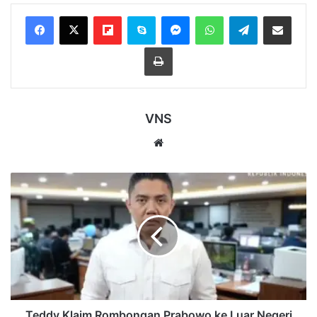
Flipboard
Skype
Messenger
WhatsApp
Telegram
Bagikan melalui Email
Cetak
VNS
Website
Teddy
Klaim
Rombongan
Prabowo
ke
Luar
Negeri
Lebih
Ramping,
Kelebihan
Teddy Klaim Rombongan Prabowo ke Luar Negeri