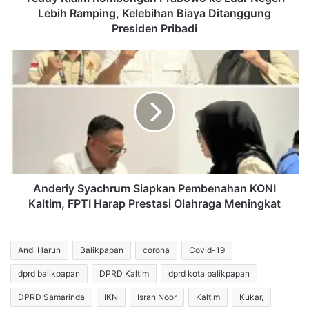
Biaya
Lebih Ramping, Kelebihan Biaya Ditanggung
Ditanggung
Presiden Pribadi
Presiden
Pribadi
Anderiy
Syachrum
Siapkan
Pembenahan
KONI
Kaltim,
FPTI
Harap
Prestasi
Olahraga
Anderiy Syachrum Siapkan Pembenahan KONI
Meningkat
Kaltim, FPTI Harap Prestasi Olahraga Meningkat
Andi Harun
Balikpapan
corona
Covid-19
dprd balikpapan
DPRD Kaltim
dprd kota balikpapan
DPRD Samarinda
IKN
Isran Noor
Kaltim
Kukar,