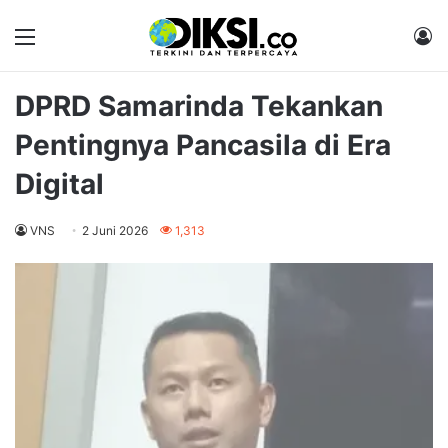
Menu
M
DPRD Samarinda Tekankan
Pentingnya Pancasila di Era
Digital
VNS
2 Juni 2026
1,313