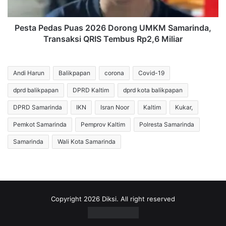
Transaksi
QRIS
Tembus
Pesta Pedas Puas 2026 Dorong UMKM Samarinda,
Rp2,6
Transaksi QRIS Tembus Rp2,6 Miliar
Miliar
Andi Harun
Balikpapan
corona
Covid-19
dprd balikpapan
DPRD Kaltim
dprd kota balikpapan
DPRD Samarinda
IKN
Isran Noor
Kaltim
Kukar,
Pemkot Samarinda
Pemprov Kaltim
Polresta Samarinda
Samarinda
Wali Kota Samarinda
Copyright 2026 Diksi. All right reserved