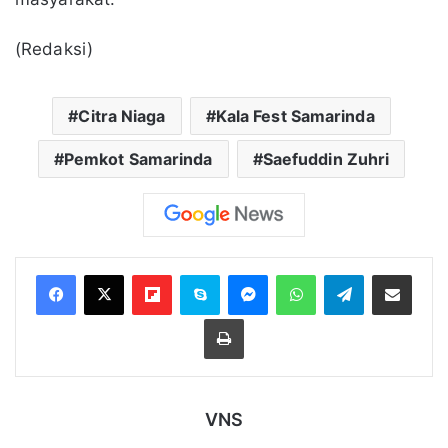
(Redaksi)
Citra Niaga
Kala Fest Samarinda
Pemkot Samarinda
Saefuddin Zuhri
Flipboard
Skype
Messenger
WhatsApp
Telegram
Bagikan melalui Email
Cetak
VNS