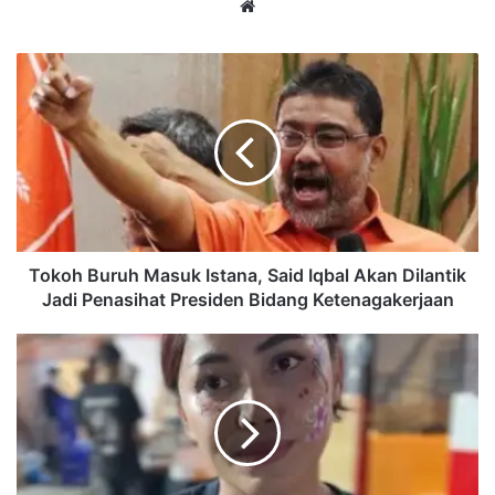
Website
Tokoh
Buruh
Masuk
Istana,
Said
Iqbal
Akan
Dilantik
Jadi
Penasihat
Tokoh Buruh Masuk Istana, Said Iqbal Akan Dilantik
Presiden
Jadi Penasihat Presiden Bidang Ketenagakerjaan
Bidang
Ketenagakerjaan
Pesta
Pedas
Puas
2026
Dorong
UMKM
Samarinda,