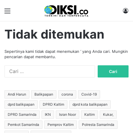
Menu
M
Tidak ditemukan
Sepertinya kami tidak dapat menemukan ’ yang Anda cari. Mungkin
pencarian dapat membantu.
C
a
r
i
u
Andi Harun
Balikpapan
corona
Covid-19
n
dprd balikpapan
DPRD Kaltim
dprd kota balikpapan
t
u
DPRD Samarinda
IKN
Isran Noor
Kaltim
Kukar,
k
:
Pemkot Samarinda
Pemprov Kaltim
Polresta Samarinda