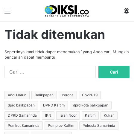
Menu
M
Tidak ditemukan
Sepertinya kami tidak dapat menemukan ’ yang Anda cari. Mungkin
pencarian dapat membantu.
C
a
r
i
u
Andi Harun
Balikpapan
corona
Covid-19
n
dprd balikpapan
DPRD Kaltim
dprd kota balikpapan
t
u
DPRD Samarinda
IKN
Isran Noor
Kaltim
Kukar,
k
:
Pemkot Samarinda
Pemprov Kaltim
Polresta Samarinda