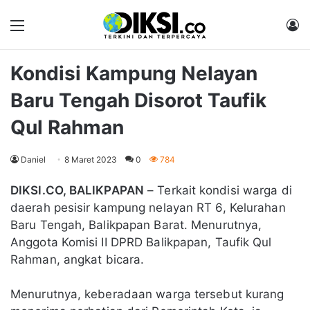
Menu
M
Kondisi Kampung Nelayan
Baru Tengah Disorot Taufik
Qul Rahman
Daniel
8 Maret 2023
0
784
DIKSI.CO, BALIKPAPAN
– Terkait kondisi warga di
daerah pesisir kampung nelayan RT 6, Kelurahan
Baru Tengah, Balikpapan Barat. Menurutnya,
Anggota Komisi II DPRD Balikpapan, Taufik Qul
Rahman, angkat bicara.
Menurutnya, keberadaan warga tersebut kurang