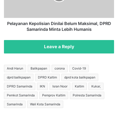
M
a
u
n
r
a
a
n
h
K
Pelayanan Kepolisian Dinilai Belum Maksimal, DPRD
,
e
Samarinda Minta Lebih Humanis
D
p
P
o
R
l
Leave a Reply
D
i
S
s
a
i
m
a
Andi Harun
Balikpapan
corona
Covid-19
a
n
dprd balikpapan
DPRD Kaltim
dprd kota balikpapan
r
D
i
i
DPRD Samarinda
IKN
Isran Noor
Kaltim
Kukar,
n
n
d
i
Pemkot Samarinda
Pemprov Kaltim
Polresta Samarinda
a
l
Samarinda
Wali Kota Samarinda
S
a
i
i
n
B