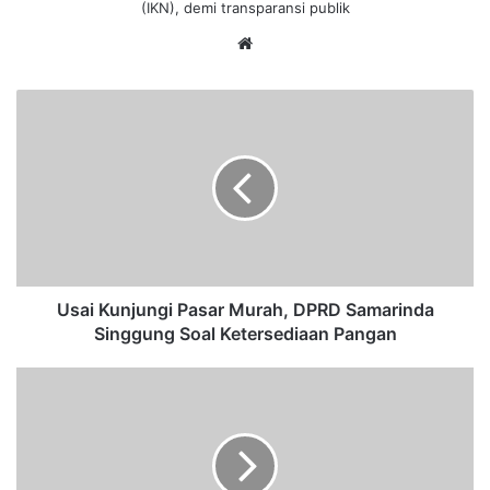
(IKN), demi transparansi publik
We
bsi
te
U
s
a
i
K
u
n
j
u
n
Usai Kunjungi Pasar Murah, DPRD Samarinda
g
Singgung Soal Ketersediaan Pangan
i
P
P
a
e
s
l
a
a
r
y