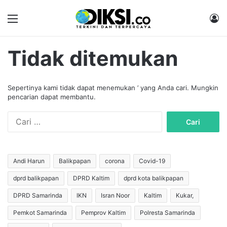
Menu
M
Tidak ditemukan
Sepertinya kami tidak dapat menemukan ’ yang Anda cari. Mungkin
pencarian dapat membantu.
C
a
r
i
u
Andi Harun
Balikpapan
corona
Covid-19
n
dprd balikpapan
DPRD Kaltim
dprd kota balikpapan
t
u
DPRD Samarinda
IKN
Isran Noor
Kaltim
Kukar,
k
:
Pemkot Samarinda
Pemprov Kaltim
Polresta Samarinda