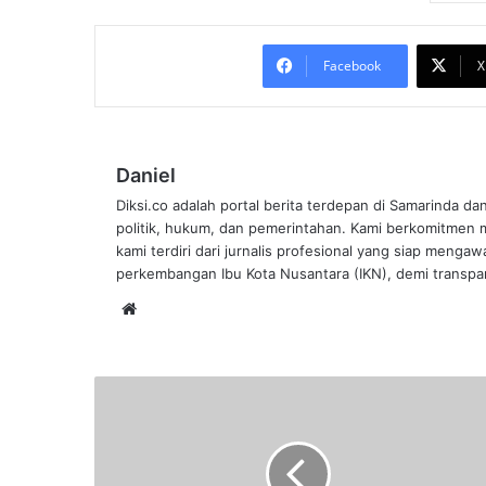
Facebook
X
Daniel
Diksi.co adalah portal berita terdepan di Samarinda da
politik, hukum, dan pemerintahan. Kami berkomitmen me
kami terdiri dari jurnalis profesional yang siap mengaw
perkembangan Ibu Kota Nusantara (IKN), demi transpar
Website
Usai
Diklaim
Positif
Covid-
19,