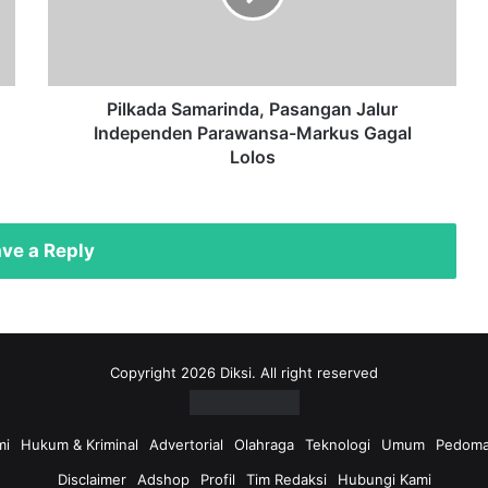
Parawansa-
Markus
Gagal
Lolos
Pilkada Samarinda, Pasangan Jalur
Independen Parawansa-Markus Gagal
Lolos
ve a Reply
Copyright 2026 Diksi. All right reserved
mi
Hukum & Kriminal
Advertorial
Olahraga
Teknologi
Umum
Pedoma
Disclaimer
Adshop
Profil
Tim Redaksi
Hubungi Kami