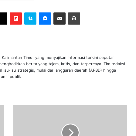
Flipboard
Skype
Messenger
Bagikan melalui Email
Cetak
n Kalimantan Timur yang menyajikan informasi terkini seputar
nghadirkan berita yang tajam, kritis, dan terpercaya. Tim redaksi
al isu-isu strategis, mulai dari anggaran daerah (APBD) hingga
ansi publik
Pilkada
Samarinda,
Pasangan
Jalur
Independen