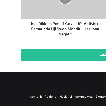
Aktivis
di
Samarinda
Uji
Swab
Usai Diklaim Positif Covid-19, Aktivis di
Mandiri,
Samarinda Uji Swab Mandiri, Hasilnya
Hasilnya
Negatif
Negatif
Lea
Semenit
Regional
Nasional
Internasional
Ekono