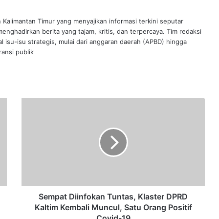
n Kalimantan Timur yang menyajikan informasi terkini seputar
nghadirkan berita yang tajam, kritis, dan terpercaya. Tim redaksi
al isu-isu strategis, mulai dari anggaran daerah (APBD) hingga
ansi publik
Sempat
Diinfokan
Tuntas,
Klaster
DPRD
Kaltim
Kembali
Muncul,
Satu
Orang
Sempat Diinfokan Tuntas, Klaster DPRD
Positif
Kaltim Kembali Muncul, Satu Orang Positif
Covid-
Covid-19