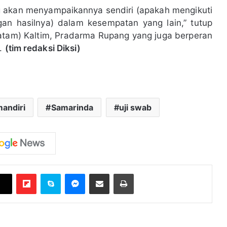
ng akan menyampaikannya sendiri (apakah mengikuti
gan hasilnya) dalam kesempatan yang lain,” tutup
atam) Kaltim, Pradarma Rupang yang juga berperan
i.
(tim redaksi Diksi)
andiri
Samarinda
uji swab
Flipboard
Skype
Messenger
Bagikan melalui Email
Cetak