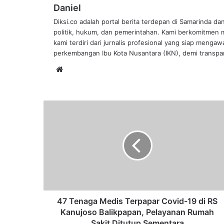
Daniel
Diksi.co adalah portal berita terdepan di Samarinda da
politik, hukum, dan pemerintahan. Kami berkomitmen me
kami terdiri dari jurnalis profesional yang siap mengaw
perkembangan Ibu Kota Nusantara (IKN), demi transpar
Website
47
Tenaga
Medis
Terpapar
Covid-
19
di
RS
Kanujoso
Balikpapan,
47 Tenaga Medis Terpapar Covid-19 di RS
Pelayanan
Kanujoso Balikpapan, Pelayanan Rumah
Rumah
Sakit Ditutup Sementara