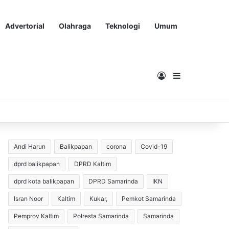
Advertorial
Olahraga
Teknologi
Umum
Masuk
Sidebar
Andi Harun
Balikpapan
corona
Covid-19
dprd balikpapan
DPRD Kaltim
dprd kota balikpapan
DPRD Samarinda
IKN
Isran Noor
Kaltim
Kukar,
Pemkot Samarinda
Pemprov Kaltim
Polresta Samarinda
Samarinda