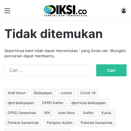
Menu
M
Tidak ditemukan
Sepertinya kami tidak dapat menemukan ’ yang Anda cari. Mungkin
pencarian dapat membantu.
C
a
r
i
u
Andi Harun
Balikpapan
corona
Covid-19
n
dprd balikpapan
DPRD Kaltim
dprd kota balikpapan
t
u
DPRD Samarinda
IKN
Isran Noor
Kaltim
Kukar,
k
:
Pemkot Samarinda
Pemprov Kaltim
Polresta Samarinda