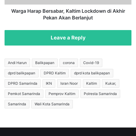
L
a
i
p
Warga Harap Bersabar, Kaltim Lockdown di Akhir
s
B
Pekan Akan Berlanjut
t
e
r
r
i
s
Leave a Reply
k
a
,
b
5
a
R
r
Andi Harun
Balikpapan
corona
Covid-19
u
,
dprd balikpapan
DPRD Kaltim
dprd kota balikpapan
m
K
a
a
DPRD Samarinda
IKN
Isran Noor
Kaltim
Kukar,
h
l
d
t
Pemkot Samarinda
Pemprov Kaltim
Polresta Samarinda
a
i
Samarinda
Wali Kota Samarinda
n
m
1
L
S
o
a
c
r
k