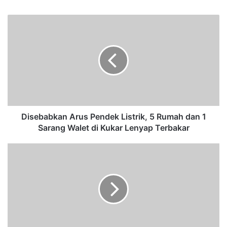
bsi
te
D
i
s
e
b
a
b
k
a
n
Disebabkan Arus Pendek Listrik, 5 Rumah dan 1
A
Sarang Walet di Kukar Lenyap Terbakar
r
u
W
s
a
P
r
e
g
n
a
d
H
e
a
k
r