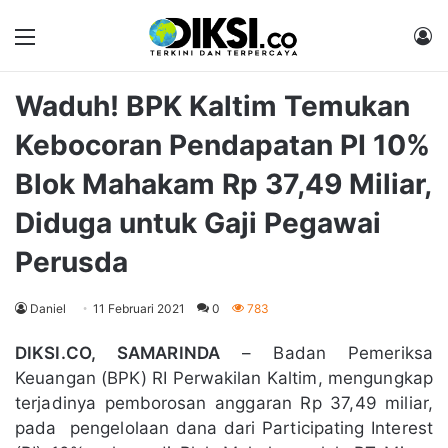
Menu
M
Waduh! BPK Kaltim Temukan
Kebocoran Pendapatan PI 10%
Blok Mahakam Rp 37,49 Miliar,
Diduga untuk Gaji Pegawai
Perusda
Daniel
11 Februari 2021
0
783
DIKSI.CO, SAMARINDA
– Badan Pemeriksa
Keuangan (BPK) RI Perwakilan Kaltim, mengungkap
terjadinya pemborosan anggaran Rp 37,49 miliar,
pada pengelolaan dana dari Participating Interest