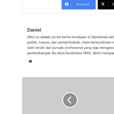
Facebook
X
Daniel
Diksi.co adalah portal berita terdepan di Samarinda da
politik, hukum, dan pemerintahan. Kami berkomitmen me
kami terdiri dari jurnalis profesional yang siap mengaw
perkembangan Ibu Kota Nusantara (IKN), demi transpar
Website
Kurangnya
Fasilitas,
Kabaddi
Kaltim
Harapkan
Dukungan
Penuh