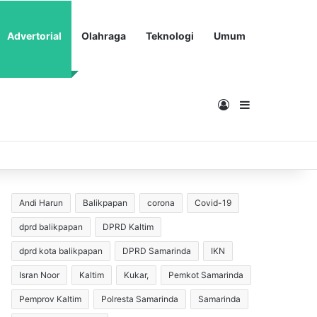
Advertorial
Olahraga
Teknologi
Umum
Masuk
Sidebar
Andi Harun
Balikpapan
corona
Covid-19
dprd balikpapan
DPRD Kaltim
dprd kota balikpapan
DPRD Samarinda
IKN
Isran Noor
Kaltim
Kukar,
Pemkot Samarinda
Pemprov Kaltim
Polresta Samarinda
Samarinda