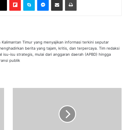
n Kalimantan Timur yang menyajikan informasi terkini seputar
nghadirkan berita yang tajam, kritis, dan terpercaya. Tim redaksi
al isu-isu strategis, mulai dari anggaran daerah (APBD) hingga
ansi publik
Tingkatkan
Kualitas
Desa
Wisata,
Kemenparekraf
Gelar
Bimbingan