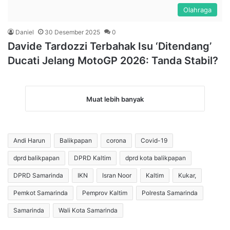
Olahraga
Daniel
30 Desember 2025
0
Davide Tardozzi Terbahak Isu ‘Ditendang’
Ducati Jelang MotoGP 2026: Tanda Stabil?
Muat lebih banyak
Andi Harun
Balikpapan
corona
Covid-19
dprd balikpapan
DPRD Kaltim
dprd kota balikpapan
DPRD Samarinda
IKN
Isran Noor
Kaltim
Kukar,
Pemkot Samarinda
Pemprov Kaltim
Polresta Samarinda
Samarinda
Wali Kota Samarinda