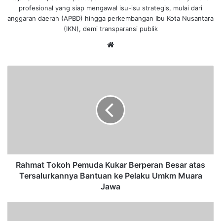
profesional yang siap mengawal isu-isu strategis, mulai dari
anggaran daerah (APBD) hingga perkembangan Ibu Kota Nusantara
(IKN), demi transparansi publik
We
bsi
te
R
a
h
m
a
t
T
o
k
o
Rahmat Tokoh Pemuda Kukar Berperan Besar atas
h
Tersalurkannya Bantuan ke Pelaku Umkm Muara
P
Jawa
e
m
L
u
o