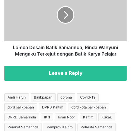
d
m
a
b
K
a
u
D
k
e
a
s
r
a
i
Lomba Desain Batik Samarinda, Rinda Wahyuni
B
n
Mengaku Terkejut dengan Batik Karya Pelajar
e
B
r
a
p
t
Leave a Reply
e
i
r
k
a
S
n
a
Andi Harun
Balikpapan
corona
Covid-19
B
m
e
dprd balikpapan
DPRD Kaltim
dprd kota balikpapan
a
s
r
DPRD Samarinda
IKN
Isran Noor
Kaltim
Kukar,
a
i
r
n
Pemkot Samarinda
Pemprov Kaltim
Polresta Samarinda